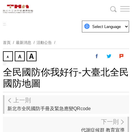
跳
到
主
要
:::
內
容
首頁
最新消息
活動公告
區
塊
:::
全民國防你我好行-大臺北全民
國防地圖
上一則
新北市全民國防手冊及緊急應變QRcode
下一則
代謝症候群 教育宣導