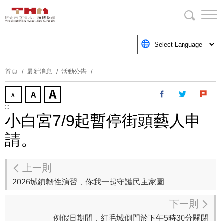
跳
到
主
要
:::
內
容
首頁
最新消息
活動公告
區
塊
:::
小白宮7/9起暫停街頭藝人申
請。
上一則
2026城鎮韌性演習，你我一起守護民主家園
下一則
例假日期間，紅毛城側門於下午5時30分關閉