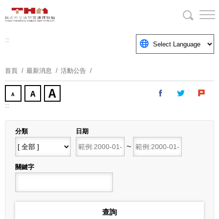
跳
到
主
要
:::
內
容
首頁
最新消息
活動公告
區
塊
:::
分類
日期
開始日期
~
結束日期
關鍵字