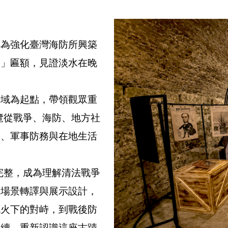
傳為強化臺灣海防所興築
鑰」匾額，見證淡水在晚
場域為起點，帶領觀眾重
覽從戰爭、海防、地方社
勢、軍事防務與在地生活
完整，成為理解清法戰爭
、場景轉譯與展示設計，
砲火下的對峙，到戰後防
延續，重新認識這座古蹟