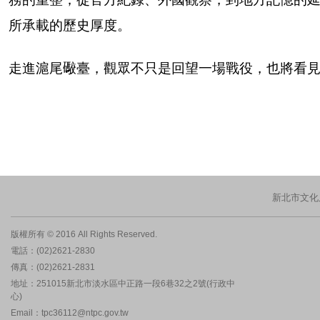
所承載的歷史厚度。
走進滬尾礮臺，觀眾不只是回望一場戰役，也將看
新北市文化
版權所有 © 2016 All Rights Reserved.
電話：(02)2621-2830
傳真：(02)2621-2831
地址：251015新北市淡水區中正路一段6巷32之2號(行政中
心)
Email：tpc36112@ntpc.gov.tw