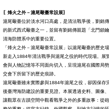
〖
烽火之外－滬尾礮臺常設展
〗
滬尾礮臺位於淡水河口高處，是清法戰爭後，劉銘
的新式西式礮臺之一，並留有劉銘傳親題「北門鎖
清海防體系中的重要位置。
「烽火之外－滬尾礮臺常設展」以滬尾礮臺的歷史
新走入
1884
年清法戰爭與滬尾之役的時代現場。展
會與人物記憶等不同面向切入，呈現滬尾在國際局
交會下所留下的歷史痕跡。
滬尾礮臺雖未實際參與
1884
年滬尾之役，卻因保存
後臺灣海防建設的重要見證。本展透過史料、圖像
讓觀眾在古蹟空間中觀看戰爭之外的多重故事：從
務的重整；從官方紀錄、外國觀察，到地方記憶的