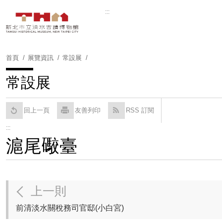
跳
:::
到
Powered by
Translate
主
要
內
首頁
展覽資訊
常設展
容
區
常設展
塊
回上一頁
友善列印
RSS 訂閱
:::
滬尾礮臺
上一則
前清淡水關稅務司官邸(小白宮)