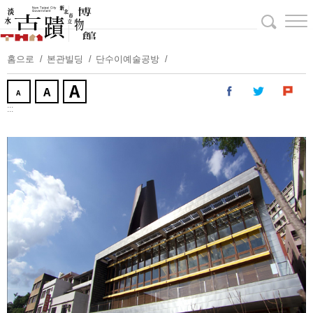
주
요
내
용
홈으로
본관빌딩
단수이예술공방
보
기
:::