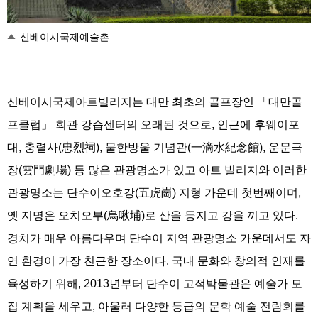
신베이시국제예술촌
신베이시국제아트빌리지는 대만 최초의 골프장인 「대만골
프클럽」 회관 강습센터의 오래된 것으로, 인근에 후웨이포
대, 충렬사(忠烈祠), 물한방울 기념관(一滴水紀念館), 운문극
장(雲門劇場) 등 많은 관광명소가 있고 아트 빌리지와 이러한
관광명소는 단수이오호강(五虎崗) 지형 가운데 첫번째이며,
옛 지명은 오치오부(烏啾埔)로 산을 등지고 강을 끼고 있다.
경치가 매우 아름다우며 단수이 지역 관광명소 가운데서도 자
연 환경이 가장 친근한 장소이다. 국내 문화와 창의적 인재를
육성하기 위해, 2013년부터 단수이 고적박물관은 예술가 모
집 계획을 세우고, 아울러 다양한 등급의 문학 예술 전람회를