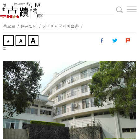
주
요
내
용
홈으로
본관빌딩
신베이시국제예술촌
보
기
:::