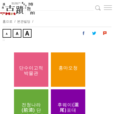
주
요
내
용
홈으로
본관빌딩
보
기
:::
단수이고적
홍마오청
박물관
전청나라
후웨이(滬
(前清) 단
尾)포대