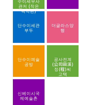
수이세무사
관저 (작은
백악관)
단수이세관
더글라스양
부두
행
단수이예술
공사전계
공방
(公司田溪)
정(程)씨
고택
신베이시국
제예술촌