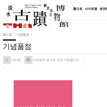
주
요
:::
홈으로
사이트맵
본관
내
용
보
기
홈으로
기념품점
기념품점
이전글
비상업적 용도로 인쇄 가능합니다.
:::