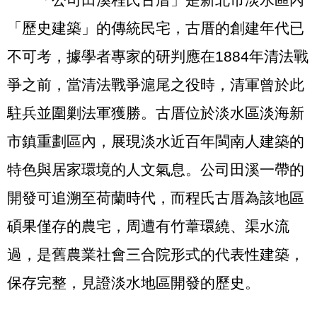
「公司田溪程氏古厝」是新北市淡水區內
「歷史建築」的傳統民宅，古厝的創建年代已
不可考，據學者專家的研判應在
1884
年清法戰
爭之前，當清法戰爭滬尾之役時，清軍曾於此
駐兵並圍剿法軍獲勝。古厝位於淡水區淡海新
市鎮重劃區內，展現淡水近百年閩南人建築的
特色與居家環境的人文氣息。公司田溪一帶的
開發可追溯至荷蘭時代，而程氏古厝為該地區
碩果僅存的農宅，周遭有竹葦環繞、渠水流
過，是舊農業社會三合院形式的代表性建築，
保存完整，見證淡水地區開發的歷史。