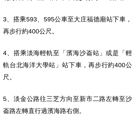
3、
搭乘
593
、
595
公車至大庄福德廟站下車，
再步行約
400
公尺。
4、
搭乘淡海輕軌至「濱海沙崙站」或是「輕
軌台北海洋大學站」站下車，再步行約
400
公
尺。
5、
淡金公路往三芝方向至新市二路左轉至沙
崙路左轉直行過濱海路右側。