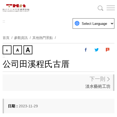
跳
到
主
要
:::
內
容
首頁
參觀資訊
其他熱門景點
區
塊
:::
公司田溪程氏古厝
下一則
淡水藝術工坊
日期：
2023-11-29