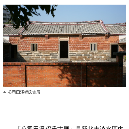
公司田溪程氏古厝