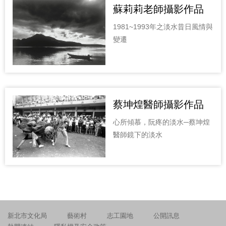
蘇莉莉老師攝影作品
1981~1993年之淡水昔日風情與
變遷
蔡坤煌醫師攝影作品
心所傾慕，阮疼的淡水─蔡坤煌
醫師鏡下的淡水
新北市文化局
藝術村
志工園地
公開訊息