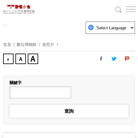
跳
到
主
要
:::
內
容
首頁
數位博物館
老照片
區
塊
:::
關鍵字