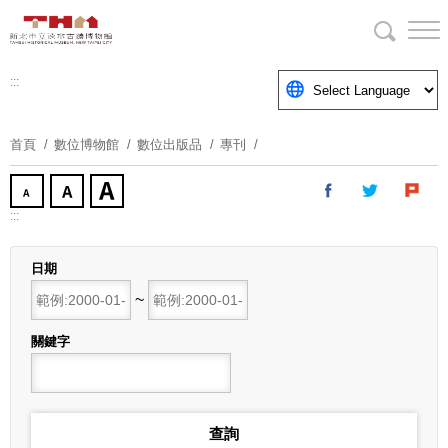
跳
到
主
要
:::
內
容
首頁
數位博物館
數位出版品
專刊
區
塊
:::
日期
開始日期
~
結束日期
關鍵字