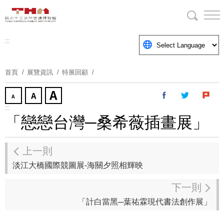
跳
到
主
要
:::
內
容
首頁
展覽資訊
特展回顧
區
塊
:::
「戀戀台灣─桑希薇插畫展」
上一則
淡江大橋國際競圖展-海關夕照相輝映
下一則
「計白當黑─葉祐霖現代書法創作展」