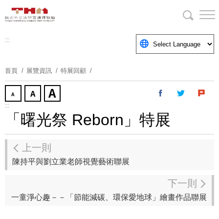
跳
到
主
要
:::
內
容
首頁
展覽資訊
特展回顧
區
塊
:::
「曙光祭 Reborn」特展
上一則
陳持平與劉立業老師視覺藝術聯展
下一則
一童淨心趣－－「節能減碳、環保愛地球」繪畫作品聯展