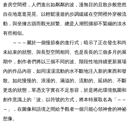
倉房空間裡，人們進出如粼粼的波，漫無目的且散步般悠然
自在地逛逛晃晃、以輕鬆漫遊的步調緩緩在空間裡外穿梭流
動，與坐擁古蹟而觀光頻繁、總是人潮熙攘卻不緊繃的淡水
有些相似。
～～～屬於一個慢節奏的進行式；暗示了正在發生和尚
未結束的狀態。與長型空間相同、也是長長的三個多月的展
期中，創作者們將以三個不同的波、階段性地持續更新展場
內的作品內容，如同湲湲流動的水不斷地注入新的東西和發
散。如此慢慢的、浪漫的、滿溢的、流動的、延綿的、不斷
更迭的狀態，單憑文字實在不足形容，於是將此環境氛圍和
創作意識上的「波」以符號的方式，將本特展取名為「～～
～」，在圖像和語境之間給予觀者一個只能心領神會的神祕
想像。