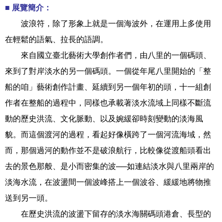
■ 展覽簡介：
波浪符，除了形象上就是一個海波外，在運用上多使用
在輕鬆的語氣、拉長的語調。
來自國立臺北藝術大學創作者們，由八里的一個碼頭、
來到了對岸淡水的另一個碼頭。一個從年尾八里開始的「整
船的咱」藝術創作計畫、延續到另一個年初的頭，十一組創
作者在整船的過程中，同樣也承載著淡水流域上同樣不斷流
動的歷史洪流、文化脈動、以及婉緩卻時刻變動的淡海風
貌。而這個渡河的過程，看起好像橫跨了一個河流海域，然
而，那個過河的動作並不是破浪航行，比較像從渡船頭看出
去的景色那般、是小而密集的波──如連結淡水與八里兩岸的
淡海水流，在波盪間一個波峰搭上一個波谷、緩緩地將物推
送到另一頭。
在歷史洪流的波盪下留存的淡水海關碼頭港倉、長型的