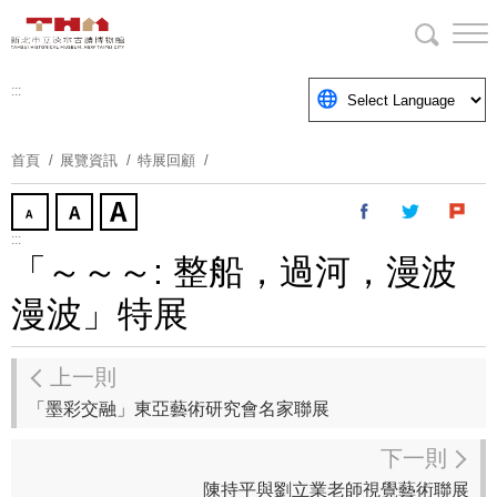
跳
到
主
要
:::
內
容
首頁
展覽資訊
特展回顧
區
塊
:::
「～～～: 整船，過河，漫波
漫波」特展
上一則
「墨彩交融」東亞藝術研究會名家聯展
下一則
陳持平與劉立業老師視覺藝術聯展