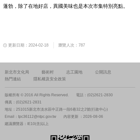
蓬勃，除了在地好店，異國美味也是本次市集特別亮點。
更新日期：2024-02-18
瀏覽人次：787
新北市文化局
藝術村
志工園地
公開訊息
熱門連結
隱私權及安全政策
版權所有 © 2016 All Rights Reserved.
電話：(02)2621-2830
傳真：(02)2621-2831
地址：251015新北市淡水區中正路一段6巷32之2號(行政中心)
Email：tpc36112@ntpc.gov.tw
內容更新 ：2026-08-06
建議瀏覽器：IE10(含)以上