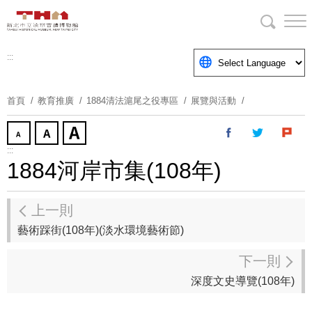
跳
到
主
要
:::
內
容
首頁
教育推廣
1884清法滬尾之役專區
展覽與活動
區
塊
:::
1884河岸市集(108年)
上一則
藝術踩街(108年)(淡水環境藝術節)
下一則
深度文史導覽(108年)