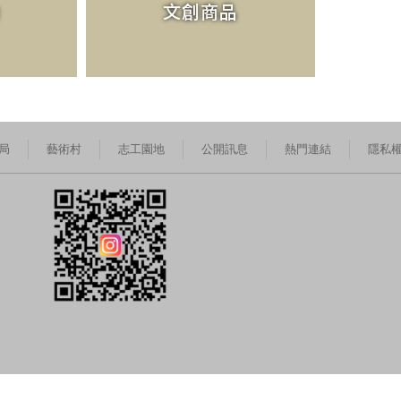
文創商品
局
藝術村
志工園地
公開訊息
熱門連結
隱私