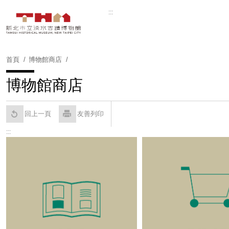
跳
:::
到
Powered by
Translate
主
要
內
首頁
博物館商店
容
區
博物館商店
塊
回上一頁
友善列印
:::