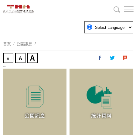
跳
到
主
要
:::
內
容
首頁
公開訊息
區
塊
:::
公開訊息
統計資料