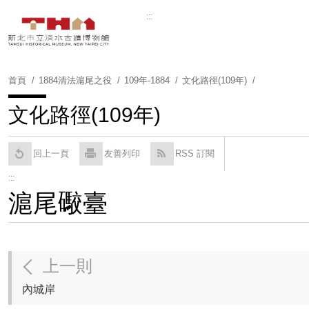
跳
:::
到
Powered by
Translate
主
要
內
首頁
1884清法滬尾之役
109年-1884
文化路徑(109年)
容
區
文化路徑(109年)
塊
回上一頁
友善列印
RSS 訂閱
:::
滬尾礮臺
上一則
內城岸