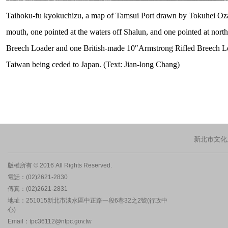
Taihoku-fu kyokuchizu, a map of Tamsui Port drawn by Tokuhei Ozaw
mouth, one pointed at the waters off Shalun, and one pointed at nor
Breech Loader and one British-made
10
″
Armstrong
Rifled Breech L
Taiwan being ceded to Japan.
(Text: Jian-long Chang)
新北市文化
版權所有 © 2016 All Rights Reserved.
電話：(02)2621-2830
傳真：(02)2621-2831
地址：251015新北市淡水區中正路一段6巷32之2號(行政中
心)
Email：tpc36112@ntpc.gov.tw