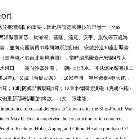
ort
鑑於臺灣海防的重要，因此聘請德國籍技師巴恩士（
Max
西洋礮臺圖形，於澎湖、基隆、滬尾、安平、旗後等五處海
臺
，
並向英國購買
尊阿姆斯脫朗砲，安裝於這
座新礮臺
31
10
《臺灣淡水港台北府局地圖》，當時滬尾礮臺已安裝
尊大
4
水河口，一朝向沙崙外海，一朝向北淡水。可見滬尾礮臺竣工
緒
年)
。又據《台島劫灰》，
年時，滬尾礮臺
尊大砲，
14
1895
4
尊；
吋阿姆斯脫朗砲
尊；
厘米德國博洪砲（克虜伯砲）
1
10
1
12
大砲重新部署調配的緣故。（文：張建隆）
mportance of coastal defenses to Taiwan after the Sino-French War
neer Max E. Hect to supervise the construction of ten concrete
s: Penghu, Keelung, Hobe, Anping and Cihou. He also purchased 31
 from England to arm these ten new forts. In Taiwan Tansui-ko
,