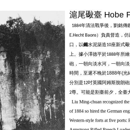
滬尾礮臺 Hobe F
年清法戰爭後，劉銘傳
1884
）負責督造，仿
E.Hecht Baons
口，以
鐵
水泥築造
座新式礮
10
上。據小澤德平於
年所繪
1888
砲，一朝向淡水河，一朝向淡
時間，至遲不晚於
1888年(光
分別是
吋英國阿姆斯脫朗砲
12
尊。可能是割臺前夕，全臺
2
Liu Ming-chuan recognized the i
of 1884 so hired the German engi
Western-style forts at five port
Armstrong Rifled Breech Loaders