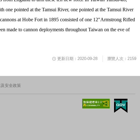
 one pointed at the Tamsui River, one pointed at the Tamsui River
 cannons at Hobe Fort in 1895 consisted of one
12
″
Armstrong
Rifled
n made to cannon deployments throughout Taiwan on the eve of
更新日期：2020-09-28
瀏覽人次：2159
權及安全政策