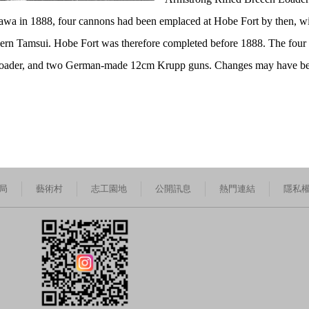
a in 1888, four cannons had been emplaced at Hobe Fort by then, with
thern Tamsui. Hobe Fort was therefore completed before 1888. The four
oader, and two German-made 12cm Krupp guns. Changes may have bee
局
藝術村
志工園地
公開訊息
熱門連結
隱私