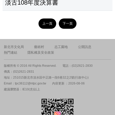
淡古108年度決算書
上一頁
下一頁
新北市文化局
藝術村
志工園地
公開訊息
熱門連結
隱私權及安全政策
版權所有 © 2016 All Rights Reserved.
電話：(02)2621-2830
傳真：(02)2621-2831
地址：251015新北市淡水區中正路一段6巷32之2號(行政中心)
Email：tpc36112@ntpc.gov.tw
內容更新 ：2026-08-06
建議瀏覽器：IE10(含)以上