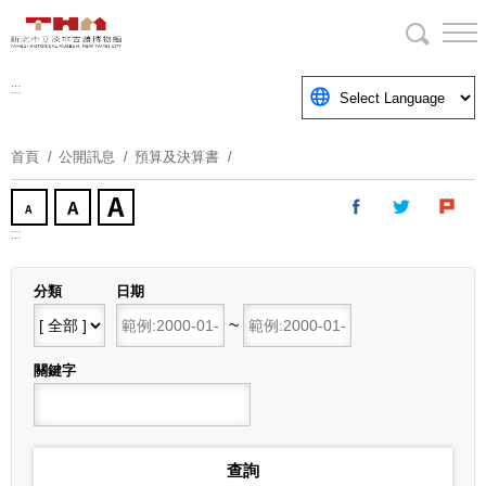
跳
到
主
要
:::
內
容
首頁
公開訊息
預算及決算書
區
塊
:::
分類
日期
開始日期
~
結束日期
關鍵字